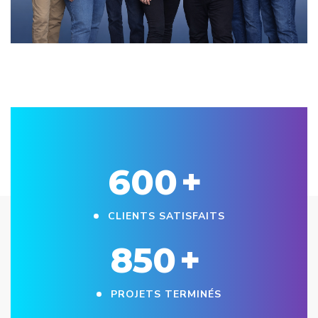
600
+
CLIENTS SATISFAITS
850
+
PROJETS TERMINÉS